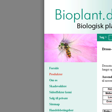
Droso-
Drosotra
Forside
fangst o
Produkter
Anvend
Om os
til nove
Skadevoldere
Sideeffekter kemi
Salg til private
Sitemap
Handelsbetingelser