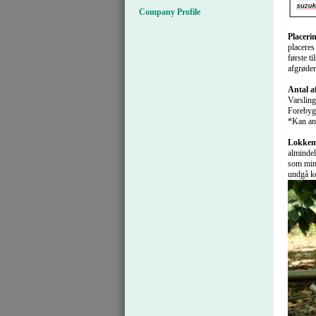
Company Profile
Placeri
placeres
første t
afgrøden
Antal a
Varsling
Forebygg
*Kan anv
Lokkem
almindel
som mini
undgå k