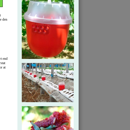
)
re den
.
vt end
stat
r at