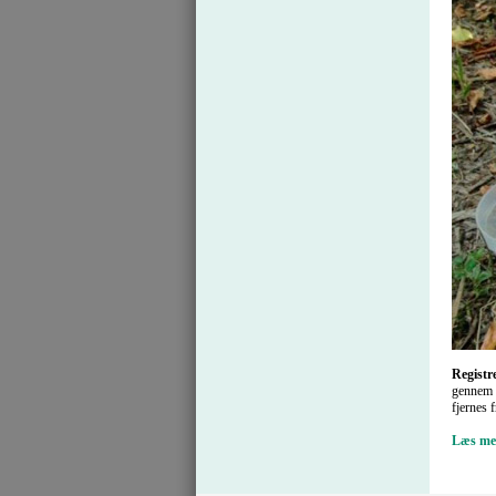
Registr
gennem e
fjernes 
Læs mer