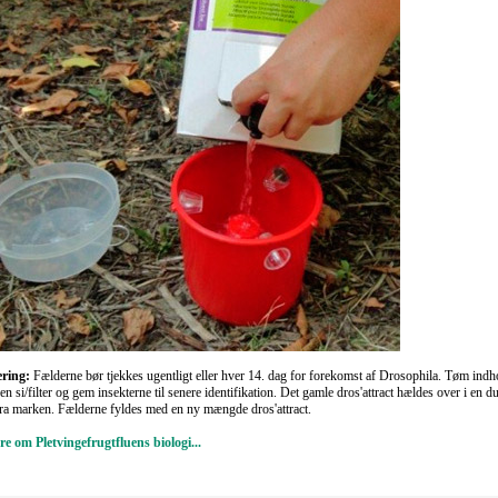
ering:
Fælderne bør tjekkes ugentligt eller hver 14. dag for forekomst af Drosophila. Tøm indh
n si/filter og gem insekterne til senere identifikation. Det gamle dros'attract hældes over i en 
fra marken. Fælderne fyldes med en ny mængde dros'attract.
e om Pletvingefrugtfluens biologi...