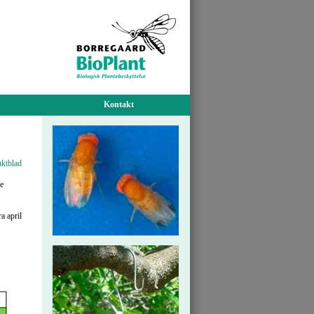
Kontakt
ktblad
te
a april