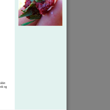
oldet
dunk og