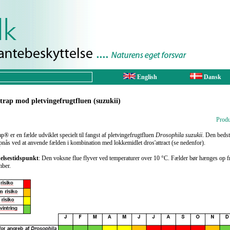
English
Dansk
trap mod pletvingefrugtfluen (suzukii)
Produ
p® er en fælde udviklet specielt til fangst af pletvingefrugtfluen
Drosophila suzukii
. Den beds
pnås ved at anvende fælden i kombination med lokkemidlet dros'attract (se nedenfor).
elsestidspunkt
: Den voksne flue flyver ved temperaturer over 10 °C. Fælder bør hænges op fr
mber.