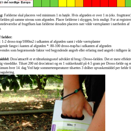
ng:
Fælderne skal placeres ved minimum 1 m højde. Hvis afgrøden er over 1 m (eks. frugttræer
 fælden på samme niveau som afgrøden. Placer fælderne i skyggen, hvis muligt. For at registre
ilstedeværelse af frugtfluen kan fælderne desuden placeres nær vilde værtsplanter i nærheden af
.
f fælder:
: 1-2 droso-trap/1000m2 i udkanten af afgrøden samt i vilde værtsplanter
ende fangst i kanten af afgrøden *: 80-100 droso-trap/ha i udkanten af afgrøden
endes som begrænsende faktor ved begyndende angreb eller erfaring med angreb i tidligere år
iddel
:
Dros'attract® er et tiltrækningsstof udviklet til brug i Droso-fælden. Det er mere effekti
ig vineddike. Tilsæt 200 ml dros'attract og en 1 sukkerknald på 4-5 gram per Droso-fælde og er
mum hver 14. dag Ved høje sommertemperaturer tilsættes 3 dråber opvaskemiddel per fælde fo
oagulering.