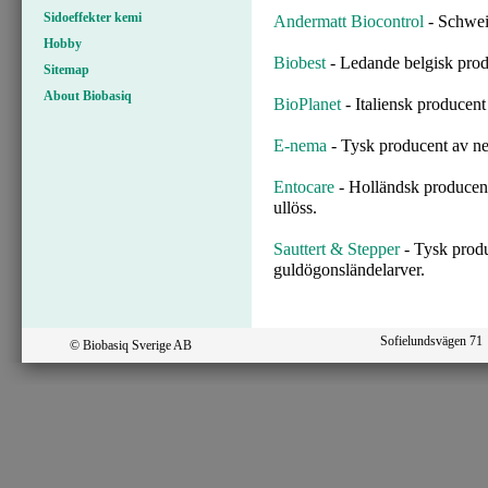
Sidoeffekter kemi
Andermatt Biocontrol
- Schwei
Hobby
Biobest
- Ledande belgisk prod
Sitemap
About Biobasiq
BioPlanet
- Italiensk producent
E-nema
- Tysk producent av ne
Entocare
- Holländsk producent 
ullöss.
Sauttert & Stepper
- Tysk produ
guldögonsländelarver.
Sofielundsvägen 7
© Biobasiq Sverige AB