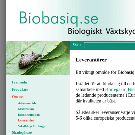
Leverantörer
Ett viktigt område för Biobasiq
Framsida
I stället för att binda sig till
samarbete med
Borregaard Bio
Produkter
de ledande producenterna i Euro
Om oss
där kvaliteten är bäst.
Arbetsområde
Medarbetare
Således sker leveranser varje v
Egenproduktion
5-6 olika europeiska producent
Leverantörer
VekstMiljø AS Norge
Skadegörare