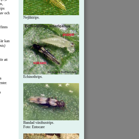
s,
ips
 av och
Nejliktrips.
 finns
Här kan
nis)
ör att
Echinothrips.
a
nter.
a
Bandad växthustrips.
Foto: Entocare