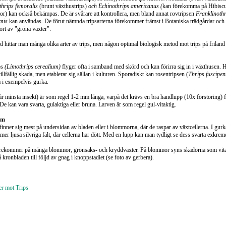
hrips femoralis
(brunt växthustrips)
och Echinothrips americanus (
kan förekomma på Hibiscu
nor) kan också bekämpas. De är svårare att kontrollera, men bland annat rovtripsen
Franklinothr
mis
kan användas. De förut nämnda tripsarterna förekommer främst i Botaniska trädgårdar och
port av "gröna växter".
nd hittar man många olika arter av trips, men någon optimal biologisk metod mot trips på friland
ps
(Limothrips cerealium)
flyger ofta i samband med skörd och kan förirra sig in i växthusen. 
tillfällig skada, men etablerar sig sällan i kulturen. Sporadiskt kan rosentripsen (
Thrips fuscipen
 i exempelvis gurka.
år minsta insekt) är som regel 1-2 mm långa, varpå det krävs en bra handlupp (10x förstoring) f
De kan vara svarta, gulaktiga eller bruna. Larven är som regel gul-vitaktig.
om
finner sig mest på undersidan av bladen eller i blommorna, där de raspar av växtcellerna. I gurk
er ljusa silvriga fält, där cellerna har dött. Med en lupp kan man tydligt se dess svarta exkreme
örekommer på många blommor, grönsaks- och kryddväxter. På blommor syns skadorna som vit
å kronbladen till följd av gnag i knoppstadiet (se foto av gerbera).
er mot Trips