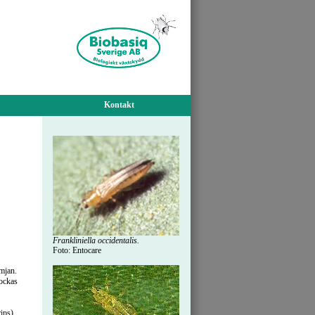
Kontakt
Frankliniella occidentalis.
Foto: Entocare
imjan.
lockas
ips),