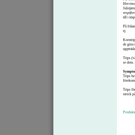
Hercinot
Julstjär
vespifor
till i im
På frila
ej.
Korntri
de göra 
uppträda
Trips (v
se dem. 
Sympt
Trips be
förekomm
Trips f
streck p
Produkt