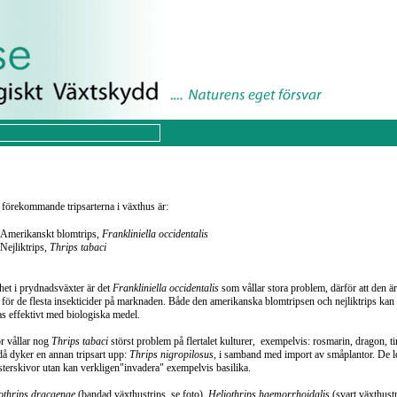
förekommande tripsarterna i växthus är:
Amerikanskt blomtrips,
Frankliniella occidentalis
Nejliktrips,
Thrips tabaci
het i prydnadsväxter är det
Frankliniella occidentalis
som vållar stora problem, därför att den är
t för de flesta insekticider på marknaden. Både den amerikanska blomtripsen och nejliktrips kan
 effektivt med biologiska medel.
r vållar nog
Thrips tabaci
störst problem på flertalet kulturer, exempelvis: rosmarin, dragon, t
å dyker en annan tripsart upp:
Thrips nigropilosus
, i samband med import av småplantor. De 
klisterskivor utan kan verkligen"invadera" exempelvis basilika.
othrips dracaenae
(bandad växthustrips, se foto),
Heliothrips haemorrhoidalis
(svart växthustr