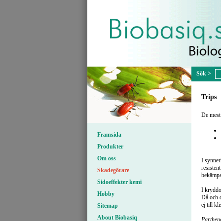
Trips
De mest 
Framsida
Produkter
Om oss
I synner
resisten
Skadegörare
bekämpas
Sidoeffekter kemi
I kryddo
Hobby
Då och d
ej till 
Sitemap
About Biobasiq
Parthen