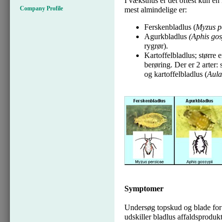
I væksthus er det oftest kun en
Company Profile
mest almindelige er:
Ferskenbladlus (
Myzus p
Agurkbladlus
(Aphis gos
rygrør).
Kartoffelbladlus; større e
berøring. Der er 2 arter: s
og kartoffelbladlus (
Aula
Symptomer
Undersøg topskud og blade for 
udskiller bladlus affaldsproduk